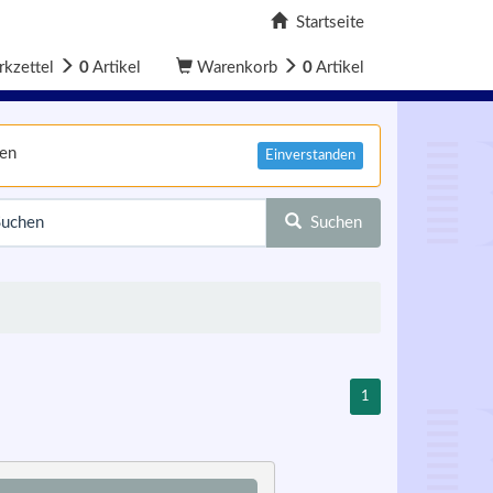
Startseite
kzettel
0
Artikel
Warenkorb
0
Artikel
nen
Einverstanden
Suchen
1