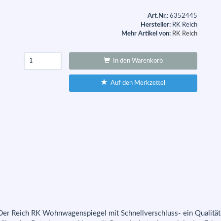
Art.Nr.:
6352445
Hersteller:
RK Reich
Mehr Artikel von:
RK Reich
In den Warenkorb
Auf den Merkzettel
r Reich RK Wohnwagenspiegel mit Schnellverschluss- ein Qualitätspr