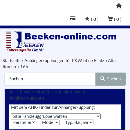
(
0
)
(
0
)
Startseite
»
Anhängerkupplungen für PKW ohne Esatz
»
Alfa
Romeo
»
166
Suchen
AHK-Finder: mit 4 Klicks zu Ihrer neuen
Anhängerkupplung
Mit dem AHK-Finder zur Anhängerkupplung: