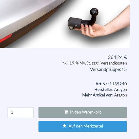
364,24
€
inkl. 19 % MwSt. zzgl.
Versandkosten
Versandgruppe:
15
Art.Nr.:
1135240
Hersteller:
Aragon
Mehr Artikel von:
Aragon
In den Warenkorb
Auf den Merkzettel