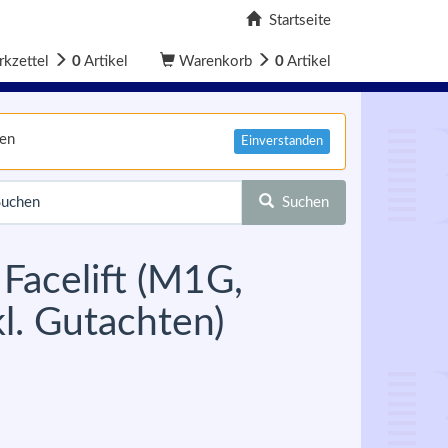
Startseite
kzettel
0
Artikel
Warenkorb
0
Artikel
nen
Einverstanden
Suchen
Facelift (M1G,
l. Gutachten)