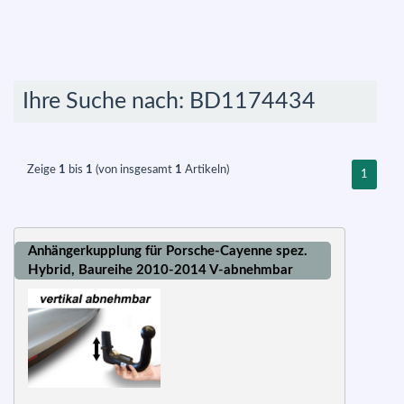
Ihre Suche nach: BD1174434
Zeige
1
bis
1
(von insgesamt
1
Artikeln)
1
Anhängerkupplung für Porsche-Cayenne spez.
Hybrid, Baureihe 2010-2014 V-abnehmbar