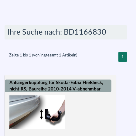
Ihre Suche nach: BD1166830
Zeige
1
bis
1
(von insgesamt
1
Artikeln)
1
Anhängerkupplung für Skoda-Fabia Fließheck,
nicht RS, Baureihe 2010-2014 V-abnehmbar