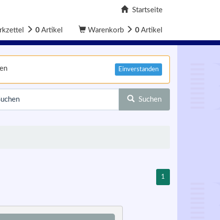
Startseite
kzettel
0
Artikel
Warenkorb
0
Artikel
nen
Einverstanden
Suchen
1