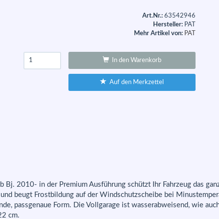
Art.Nr.:
63542946
Hersteller:
PAT
Mehr Artikel von:
PAT
In den Warenkorb
Auf den Merkzettel
 Bj. 2010- in der Premium Ausführung schützt Ihr Fahrzeug das gan
e und beugt Frostbildung auf der Windschutzscheibe bei Minustempera
ende, passgenaue Form. Die Vollgarage ist wasserabweisend, wie auc
22 cm.