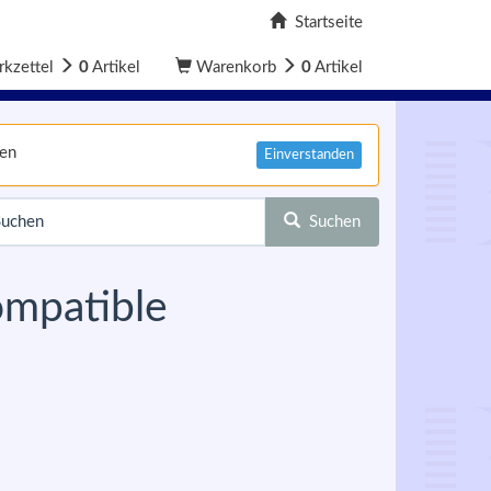
Startseite
kzettel
0
Artikel
Warenkorb
0
Artikel
nen
Einverstanden
Suchen
ompatible