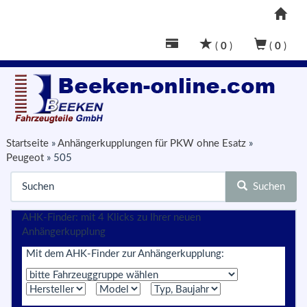
(
0
)
(
0
)
Startseite
»
Anhängerkupplungen für PKW ohne Esatz
»
Peugeot
»
505
Suchen
AHK-Finder: mit 4 Klicks zu Ihrer neuen
Anhängerkupplung
Mit dem AHK-Finder zur Anhängerkupplung: