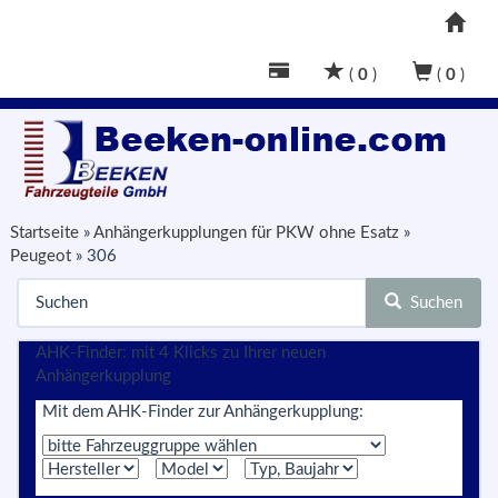
(
0
)
(
0
)
Startseite
»
Anhängerkupplungen für PKW ohne Esatz
»
Peugeot
»
306
Suchen
AHK-Finder: mit 4 Klicks zu Ihrer neuen
Anhängerkupplung
Mit dem AHK-Finder zur Anhängerkupplung: