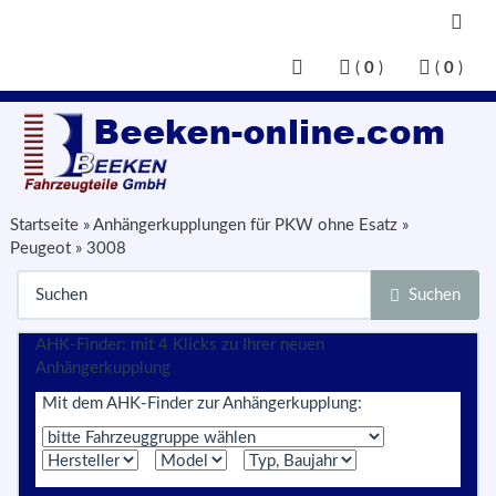
(
0
)
(
0
)
Startseite
»
Anhängerkupplungen für PKW ohne Esatz
»
Peugeot
»
3008
Suchen
AHK-Finder: mit 4 Klicks zu Ihrer neuen
Anhängerkupplung
Mit dem AHK-Finder zur Anhängerkupplung: