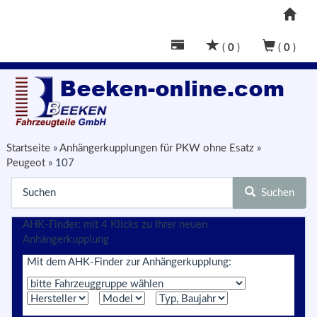
(
0
)
(
0
)
Startseite
»
Anhängerkupplungen für PKW ohne Esatz
»
Peugeot
»
107
Suchen
AHK-Finder: mit 4 Klicks zu Ihrer neuen
Anhängerkupplung
Mit dem AHK-Finder zur Anhängerkupplung: