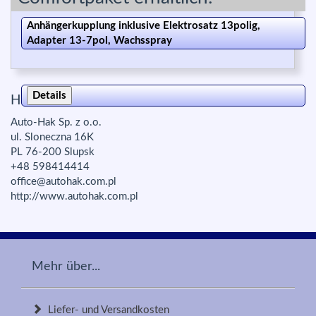
Anhängerkupplung inklusive Elektrosatz 13polig,
Adapter 13-7pol, Wachsspray
Details
Herstellerinfo zur Produktsicherheit:
Auto-Hak Sp. z o.o.
ul. Sloneczna 16K
PL 76-200 Slupsk
+48 598414414
office@autohak.com.pl
http://www.autohak.com.pl
Mehr über...
Liefer- und Versandkosten