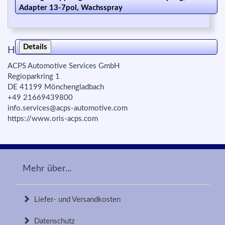
Adapter 13-7pol, Wachsspray
Details
Herstellerinfo zur Produktsicherheit:
ACPS Automotive Services GmbH
Regioparkring 1
DE 41199 Mönchengladbach
+49 21669439800
info.services@acps-automotive.com
https://www.oris-acps.com
Mehr über...
Liefer- und Versandkosten
Datenschutz